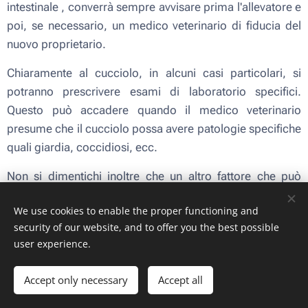
intestinale , converrà sempre avvisare prima l'allevatore e
poi, se necessario, un medico veterinario di fiducia del
nuovo proprietario.
Chiaramente al cucciolo, in alcuni casi particolari, si
potranno prescrivere esami di laboratorio specifici.
Questo può accadere quando il medico veterinario
presume che il cucciolo possa avere patologie specifiche
quali giardia, coccidiosi, ecc.
Non si dimentichi inoltre che un altro fattore che può
portare a problemi di infiammazione intestinale può
We use cookies to enable the proper functioning and
essere una intolleranza alimentare dovuta ad alimenti
security of our website, and to offer you the best possible
specifici per il cucciolo (ad esempio un alimento a base
user experience.
di pollo e tacchino per i quali molti cuccioli possono
essere allergici) o ad alimenti nuovi dati dal nuovo
Accept only necessary
Accept all
proprietario (nuova marca di crocchette) con eccipienti o
elementi specifici non presenti nelle crocchette che il