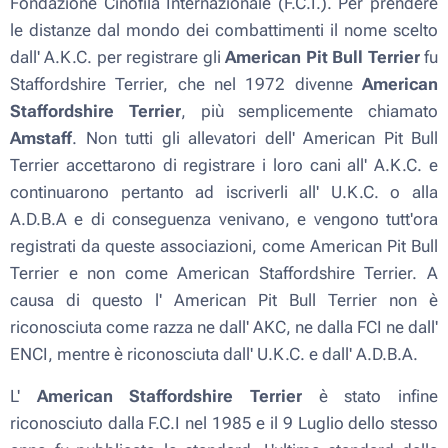
Fondazione Cinofila Internazionale (F.C.I.). Per prendere
le distanze dal mondo dei combattimenti il nome scelto
dall' A.K.C. per registrare gli
American Pit Bull Terrier
fu
Staffordshire Terrier, che nel 1972 divenne
American
Staffordshire Terrier
, più semplicemente chiamato
Amstaff
. Non tutti gli allevatori dell' American Pit Bull
Terrier accettarono di registrare i loro cani all' A.K.C. e
continuarono pertanto ad iscriverli all' U.K.C. o alla
A.D.B.A e di conseguenza venivano, e vengono tutt'ora
registrati da queste associazioni, come American Pit Bull
Terrier e non come American Staffordshire Terrier. A
causa di questo l' American Pit Bull Terrier non è
riconosciuta come razza ne dall' AKC, ne dalla FCI ne dall'
ENCI, mentre è riconosciuta dall' U.K.C. e dall' A.D.B.A.
L'
American Staffordshire Terrier
è stato infine
riconosciuto dalla F.C.I nel 1985 e il 9 Luglio dello stesso